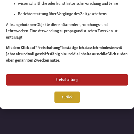
wissenschaftliche oder kunsthistorische Forschung und Lehre
Wir arbeiten an eine
Berichterstattung über Vorgänge des Zeitgeschehens
großartigen Sache 
Alle angebotenen Objekte dienen Sammler-, Forschungs- und
Lehrzwecken. Eine Verwendung zu propagandistischen Zwecken ist
untersagt.
schauen Sie bald
Mit dem Klick auf “Freischaltung” bestätige ich, dass ich mindestens 18
Jahre alt und voll geschäftsfähig bin und die Inhalte ausschließlich zu den
wieder vorbei!
oben genannten Zwecken nutze.
Freischaltung
zurück