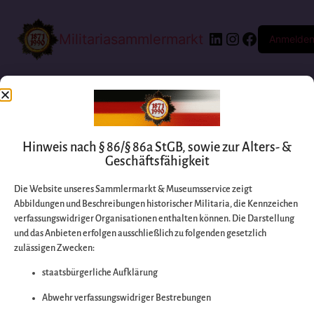
Militariasammlermarkt
Anmelde
Hinweis nach § 86/§ 86a StGB, sowie zur Alters- &
Geschäftsfähigkeit
Die Website unseres Sammlermarkt & Museumsservice zeigt
Abbildungen und Beschreibungen historischer Militaria, die Kennzeichen
Entschuldigen Sie
verfassungswidriger Organisationen enthalten können. Die Darstellung
und das Anbieten erfolgen ausschließlich zu folgenden gesetzlich
zulässigen Zwecken:
bitte die
staatsbürgerliche Aufklärung
Unannehmlichkeiten
Abwehr verfassungswidriger Bestrebungen