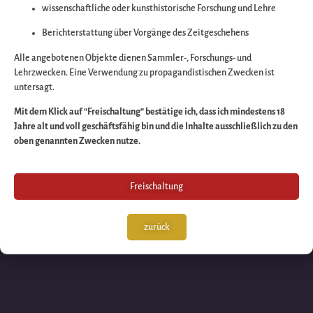
wissenschaftliche oder kunsthistorische Forschung und Lehre
Wir arbeiten an eine
Berichterstattung über Vorgänge des Zeitgeschehens
großartigen Sache 
Alle angebotenen Objekte dienen Sammler-, Forschungs- und
Lehrzwecken. Eine Verwendung zu propagandistischen Zwecken ist
untersagt.
schauen Sie bald
Mit dem Klick auf “Freischaltung” bestätige ich, dass ich mindestens 18
Jahre alt und voll geschäftsfähig bin und die Inhalte ausschließlich zu den
wieder vorbei!
oben genannten Zwecken nutze.
Freischaltung
zurück