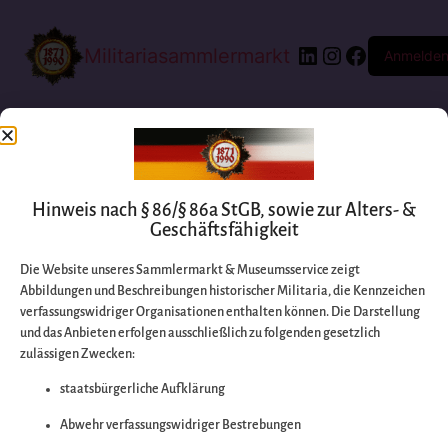
Militariasammlermarkt
Anmelde
Hinweis nach § 86/§ 86a StGB, sowie zur Alters- &
Geschäftsfähigkeit
Die Website unseres Sammlermarkt & Museumsservice zeigt
Abbildungen und Beschreibungen historischer Militaria, die Kennzeichen
Entschuldigen Sie
verfassungswidriger Organisationen enthalten können. Die Darstellung
und das Anbieten erfolgen ausschließlich zu folgenden gesetzlich
zulässigen Zwecken:
bitte die
staatsbürgerliche Aufklärung
Unannehmlichkeiten
Abwehr verfassungswidriger Bestrebungen