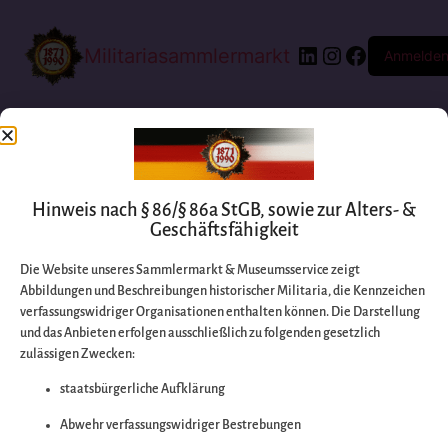
Militariasammlermarkt
Anmelde
Hinweis nach § 86/§ 86a StGB, sowie zur Alters- &
Geschäftsfähigkeit
Die Website unseres Sammlermarkt & Museumsservice zeigt
Abbildungen und Beschreibungen historischer Militaria, die Kennzeichen
Entschuldigen Sie
verfassungswidriger Organisationen enthalten können. Die Darstellung
und das Anbieten erfolgen ausschließlich zu folgenden gesetzlich
zulässigen Zwecken:
bitte die
staatsbürgerliche Aufklärung
Unannehmlichkeiten
Abwehr verfassungswidriger Bestrebungen