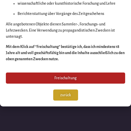
wissenschaftliche oder kunsthistorische Forschung und Lehre
Wir arbeiten an eine
Berichterstattung über Vorgänge des Zeitgeschehens
großartigen Sache 
Alle angebotenen Objekte dienen Sammler-, Forschungs- und
Lehrzwecken. Eine Verwendung zu propagandistischen Zwecken ist
untersagt.
schauen Sie bald
Mit dem Klick auf “Freischaltung” bestätige ich, dass ich mindestens 18
Jahre alt und voll geschäftsfähig bin und die Inhalte ausschließlich zu den
wieder vorbei!
oben genannten Zwecken nutze.
Freischaltung
zurück