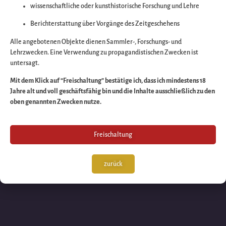
wissenschaftliche oder kunsthistorische Forschung und Lehre
Wir arbeiten an eine
Berichterstattung über Vorgänge des Zeitgeschehens
großartigen Sache 
Alle angebotenen Objekte dienen Sammler-, Forschungs- und
Lehrzwecken. Eine Verwendung zu propagandistischen Zwecken ist
untersagt.
schauen Sie bald
Mit dem Klick auf “Freischaltung” bestätige ich, dass ich mindestens 18
Jahre alt und voll geschäftsfähig bin und die Inhalte ausschließlich zu den
wieder vorbei!
oben genannten Zwecken nutze.
Freischaltung
zurück