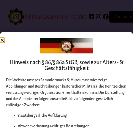
Militariasammlermarkt
Anmelde
Hinweis nach § 86/§ 86a StGB, sowie zur Alters- &
Geschäftsfähigkeit
Die Website unseres Sammlermarkt & Museumsservice zeigt
Abbildungen und Beschreibungen historischer Militaria, die Kennzeichen
Entschuldigen Sie
verfassungswidriger Organisationen enthalten können. Die Darstellung
und das Anbieten erfolgen ausschließlich zu folgenden gesetzlich
zulässigen Zwecken:
bitte die
staatsbürgerliche Aufklärung
Unannehmlichkeiten
Abwehr verfassungswidriger Bestrebungen