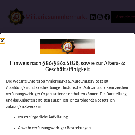
Militariasammlermarkt
Anmelde
Hinweis nach § 86/§ 86a StGB, sowie zur Alters- &
Geschäftsfähigkeit
Die Website unseres Sammlermarkt & Museumsservice zeigt
Abbildungen und Beschreibungen historischer Militaria, die Kennzeichen
Entschuldigen Sie
verfassungswidriger Organisationen enthalten können. Die Darstellung
und das Anbieten erfolgen ausschließlich zu folgenden gesetzlich
zulässigen Zwecken:
bitte die
staatsbürgerliche Aufklärung
Unannehmlichkeiten
Abwehr verfassungswidriger Bestrebungen