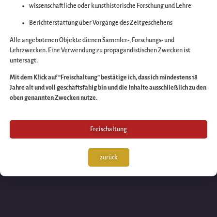
wissenschaftliche oder kunsthistorische Forschung und Lehre
Wir arbeiten an eine
Berichterstattung über Vorgänge des Zeitgeschehens
großartigen Sache 
Alle angebotenen Objekte dienen Sammler-, Forschungs- und
Lehrzwecken. Eine Verwendung zu propagandistischen Zwecken ist
untersagt.
schauen Sie bald
Mit dem Klick auf “Freischaltung” bestätige ich, dass ich mindestens 18
Jahre alt und voll geschäftsfähig bin und die Inhalte ausschließlich zu den
wieder vorbei!
oben genannten Zwecken nutze.
Freischaltung
zurück