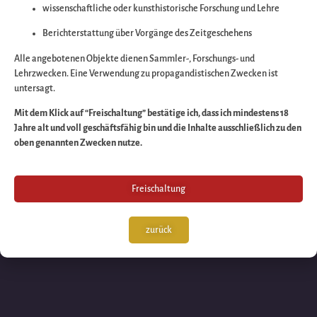
wissenschaftliche oder kunsthistorische Forschung und Lehre
Wir arbeiten an eine
Berichterstattung über Vorgänge des Zeitgeschehens
großartigen Sache 
Alle angebotenen Objekte dienen Sammler-, Forschungs- und
Lehrzwecken. Eine Verwendung zu propagandistischen Zwecken ist
untersagt.
schauen Sie bald
Mit dem Klick auf “Freischaltung” bestätige ich, dass ich mindestens 18
Jahre alt und voll geschäftsfähig bin und die Inhalte ausschließlich zu den
wieder vorbei!
oben genannten Zwecken nutze.
Freischaltung
zurück