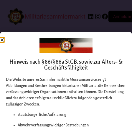
Militariasammlermarkt
Anmelde
Hinweis nach § 86/§ 86a StGB, sowie zur Alters- &
Geschäftsfähigkeit
Die Website unseres Sammlermarkt & Museumsservice zeigt
Abbildungen und Beschreibungen historischer Militaria, die Kennzeichen
Entschuldigen Sie
verfassungswidriger Organisationen enthalten können. Die Darstellung
und das Anbieten erfolgen ausschließlich zu folgenden gesetzlich
zulässigen Zwecken:
bitte die
staatsbürgerliche Aufklärung
Unannehmlichkeiten
Abwehr verfassungswidriger Bestrebungen