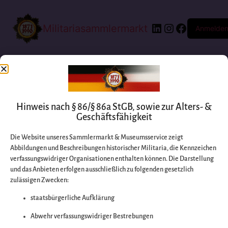
Militariasammlermarkt
Anmelde
Hinweis nach § 86/§ 86a StGB, sowie zur Alters- &
Geschäftsfähigkeit
Die Website unseres Sammlermarkt & Museumsservice zeigt
Abbildungen und Beschreibungen historischer Militaria, die Kennzeichen
Entschuldigen Sie
verfassungswidriger Organisationen enthalten können. Die Darstellung
und das Anbieten erfolgen ausschließlich zu folgenden gesetzlich
zulässigen Zwecken:
bitte die
staatsbürgerliche Aufklärung
Unannehmlichkeiten
Abwehr verfassungswidriger Bestrebungen