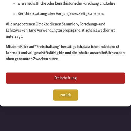
wissenschaftliche oder kunsthistorische Forschung und Lehre
Wir arbeiten an eine
Berichterstattung über Vorgänge des Zeitgeschehens
großartigen Sache 
Alle angebotenen Objekte dienen Sammler-, Forschungs- und
Lehrzwecken. Eine Verwendung zu propagandistischen Zwecken ist
untersagt.
schauen Sie bald
Mit dem Klick auf “Freischaltung” bestätige ich, dass ich mindestens 18
Jahre alt und voll geschäftsfähig bin und die Inhalte ausschließlich zu den
wieder vorbei!
oben genannten Zwecken nutze.
Freischaltung
zurück