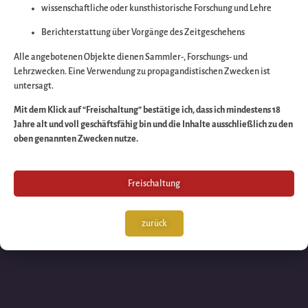
wissenschaftliche oder kunsthistorische Forschung und Lehre
Wir arbeiten an eine
Berichterstattung über Vorgänge des Zeitgeschehens
großartigen Sache 
Alle angebotenen Objekte dienen Sammler-, Forschungs- und
Lehrzwecken. Eine Verwendung zu propagandistischen Zwecken ist
untersagt.
schauen Sie bald
Mit dem Klick auf “Freischaltung” bestätige ich, dass ich mindestens 18
Jahre alt und voll geschäftsfähig bin und die Inhalte ausschließlich zu den
wieder vorbei!
oben genannten Zwecken nutze.
Freischaltung
zurück