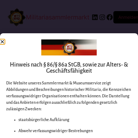
Militariasammlermarkt
Anmelde
Hinweis nach § 86/§ 86a StGB, sowie zur Alters- &
Geschäftsfähigkeit
Die Website unseres Sammlermarkt & Museumsservice zeigt
Abbildungen und Beschreibungen historischer Militaria, die Kennzeichen
Entschuldigen Sie
verfassungswidriger Organisationen enthalten können. Die Darstellung
und das Anbieten erfolgen ausschließlich zu folgenden gesetzlich
zulässigen Zwecken:
bitte die
staatsbürgerliche Aufklärung
Unannehmlichkeiten
Abwehr verfassungswidriger Bestrebungen