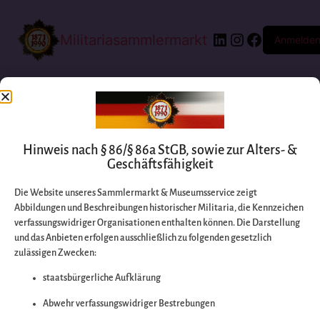
Militariasammlermarkt
Anmelde
Hinweis nach § 86/§ 86a StGB, sowie zur Alters- &
Geschäftsfähigkeit
Die Website unseres Sammlermarkt & Museumsservice zeigt
Abbildungen und Beschreibungen historischer Militaria, die Kennzeichen
Entschuldigen Sie
verfassungswidriger Organisationen enthalten können. Die Darstellung
und das Anbieten erfolgen ausschließlich zu folgenden gesetzlich
zulässigen Zwecken:
bitte die
staatsbürgerliche Aufklärung
Unannehmlichkeiten
Abwehr verfassungswidriger Bestrebungen