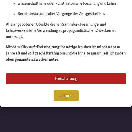
wissenschaftliche oder kunsthistorische Forschung und Lehre
Wir arbeiten an eine
Berichterstattung über Vorgänge des Zeitgeschehens
großartigen Sache 
Alle angebotenen Objekte dienen Sammler-, Forschungs- und
Lehrzwecken. Eine Verwendung zu propagandistischen Zwecken ist
untersagt.
schauen Sie bald
Mit dem Klick auf “Freischaltung” bestätige ich, dass ich mindestens 18
Jahre alt und voll geschäftsfähig bin und die Inhalte ausschließlich zu den
wieder vorbei!
oben genannten Zwecken nutze.
Freischaltung
zurück