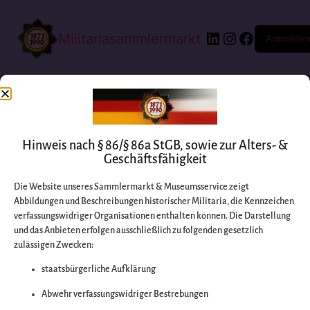
Militariasammlermarkt
Anmelde
Hinweis nach § 86/§ 86a StGB, sowie zur Alters- &
Geschäftsfähigkeit
Die Website unseres Sammlermarkt & Museumsservice zeigt
Abbildungen und Beschreibungen historischer Militaria, die Kennzeichen
Entschuldigen Sie
verfassungswidriger Organisationen enthalten können. Die Darstellung
und das Anbieten erfolgen ausschließlich zu folgenden gesetzlich
zulässigen Zwecken:
bitte die
staatsbürgerliche Aufklärung
Unannehmlichkeiten
Abwehr verfassungswidriger Bestrebungen