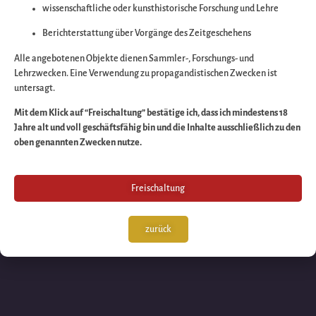
wissenschaftliche oder kunsthistorische Forschung und Lehre
Wir arbeiten an eine
Berichterstattung über Vorgänge des Zeitgeschehens
großartigen Sache 
Alle angebotenen Objekte dienen Sammler-, Forschungs- und
Lehrzwecken. Eine Verwendung zu propagandistischen Zwecken ist
untersagt.
schauen Sie bald
Mit dem Klick auf “Freischaltung” bestätige ich, dass ich mindestens 18
Jahre alt und voll geschäftsfähig bin und die Inhalte ausschließlich zu den
wieder vorbei!
oben genannten Zwecken nutze.
Freischaltung
zurück