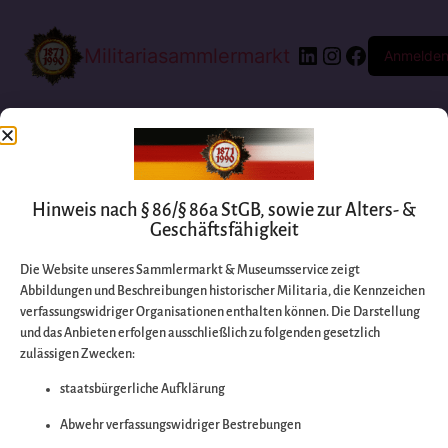
Militariasammlermarkt
Anmelde
Hinweis nach § 86/§ 86a StGB, sowie zur Alters- &
Geschäftsfähigkeit
Die Website unseres Sammlermarkt & Museumsservice zeigt
Abbildungen und Beschreibungen historischer Militaria, die Kennzeichen
Entschuldigen Sie
verfassungswidriger Organisationen enthalten können. Die Darstellung
und das Anbieten erfolgen ausschließlich zu folgenden gesetzlich
zulässigen Zwecken:
bitte die
staatsbürgerliche Aufklärung
Unannehmlichkeiten
Abwehr verfassungswidriger Bestrebungen