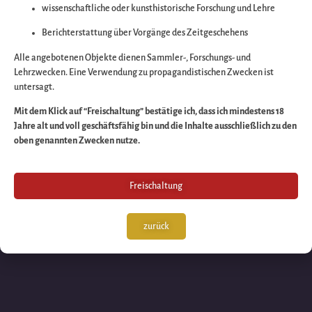
wissenschaftliche oder kunsthistorische Forschung und Lehre
Wir arbeiten an eine
Berichterstattung über Vorgänge des Zeitgeschehens
großartigen Sache 
Alle angebotenen Objekte dienen Sammler-, Forschungs- und
Lehrzwecken. Eine Verwendung zu propagandistischen Zwecken ist
untersagt.
schauen Sie bald
Mit dem Klick auf “Freischaltung” bestätige ich, dass ich mindestens 18
Jahre alt und voll geschäftsfähig bin und die Inhalte ausschließlich zu den
wieder vorbei!
oben genannten Zwecken nutze.
Freischaltung
zurück