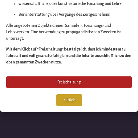
wissenschaftliche oder kunsthistorische Forschung und Lehre
Wir arbeiten an eine
Berichterstattung über Vorgänge des Zeitgeschehens
großartigen Sache 
Alle angebotenen Objekte dienen Sammler-, Forschungs- und
Lehrzwecken. Eine Verwendung zu propagandistischen Zwecken ist
untersagt.
schauen Sie bald
Mit dem Klick auf “Freischaltung” bestätige ich, dass ich mindestens 18
Jahre alt und voll geschäftsfähig bin und die Inhalte ausschließlich zu den
wieder vorbei!
oben genannten Zwecken nutze.
Freischaltung
zurück