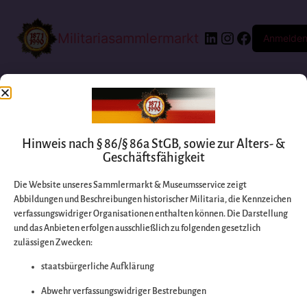
Militariasammlermarkt
Anmelde
Hinweis nach § 86/§ 86a StGB, sowie zur Alters- &
Geschäftsfähigkeit
Die Website unseres Sammlermarkt & Museumsservice zeigt
Abbildungen und Beschreibungen historischer Militaria, die Kennzeichen
Entschuldigen Sie
verfassungswidriger Organisationen enthalten können. Die Darstellung
und das Anbieten erfolgen ausschließlich zu folgenden gesetzlich
zulässigen Zwecken:
bitte die
staatsbürgerliche Aufklärung
Unannehmlichkeiten
Abwehr verfassungswidriger Bestrebungen