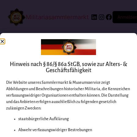
Militariasammlermarkt
Anmelde
Hinweis nach § 86/§ 86a StGB, sowie zur Alters- &
Geschäftsfähigkeit
Die Website unseres Sammlermarkt & Museumsservice zeigt
Abbildungen und Beschreibungen historischer Militaria, die Kennzeichen
Entschuldigen Sie
verfassungswidriger Organisationen enthalten können. Die Darstellung
und das Anbieten erfolgen ausschließlich zu folgenden gesetzlich
zulässigen Zwecken:
bitte die
staatsbürgerliche Aufklärung
Unannehmlichkeiten
Abwehr verfassungswidriger Bestrebungen