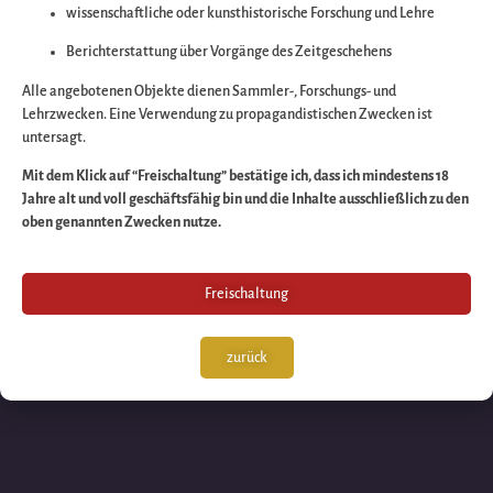
wissenschaftliche oder kunsthistorische Forschung und Lehre
Wir arbeiten an eine
Berichterstattung über Vorgänge des Zeitgeschehens
großartigen Sache 
Alle angebotenen Objekte dienen Sammler-, Forschungs- und
Lehrzwecken. Eine Verwendung zu propagandistischen Zwecken ist
untersagt.
schauen Sie bald
Mit dem Klick auf “Freischaltung” bestätige ich, dass ich mindestens 18
Jahre alt und voll geschäftsfähig bin und die Inhalte ausschließlich zu den
wieder vorbei!
oben genannten Zwecken nutze.
Freischaltung
zurück