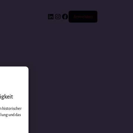
Anmelden
igkeit
 historischer
llung und das