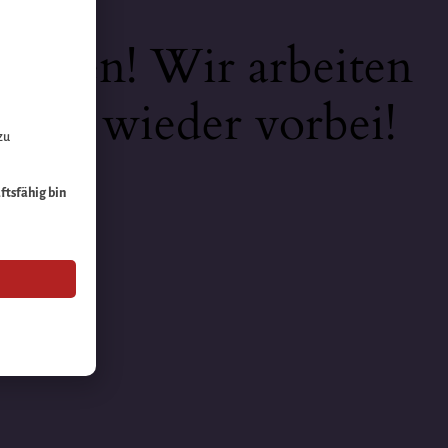
keiten! Wir arbeiten
 bald wieder vorbei!
zu
äftsfähig bin