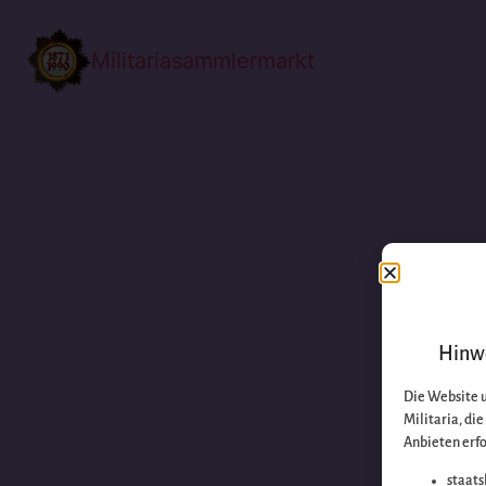
Militariasammlermarkt
Hinwe
Die Website 
Militaria, di
Anbieten erfo
staats