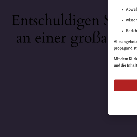
Abweh
Entschuldigen Sie b
wissen
an einer großartige
Berich
Alle angebot
propagandisti
Mit dem Klick 
und die Inhal