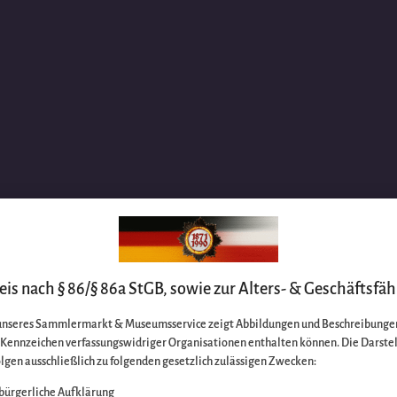
is nach § 86/§ 86a StGB, sowie zur Alters- & Geschäftsfäh
unseres Sammlermarkt & Museumsservice zeigt Abbildungen und Beschreibungen
e Kennzeichen verfassungswidriger Organisationen enthalten können. Die Darste
lgen ausschließlich zu folgenden gesetzlich zulässigen Zwecken:
bürgerliche Aufklärung