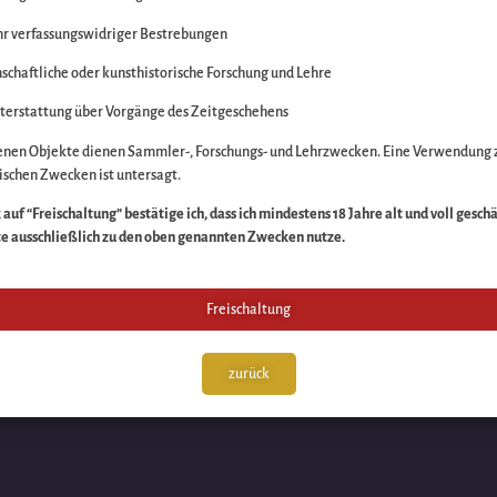
r verfassungswidriger Bestrebungen
itte die Unannehmlich
schaftliche oder kunsthistorische Forschung und Lehre
n Sache – schauen Sie
terstattung über Vorgänge des Zeitgeschehens
enen Objekte dienen Sammler-, Forschungs- und Lehrzwecken. Eine Verwendung 
schen Zwecken ist untersagt.
auf “Freischaltung” bestätige ich, dass ich mindestens 18 Jahre alt und voll gesch
te ausschließlich zu den oben genannten Zwecken nutze.
Freischaltung
zurück