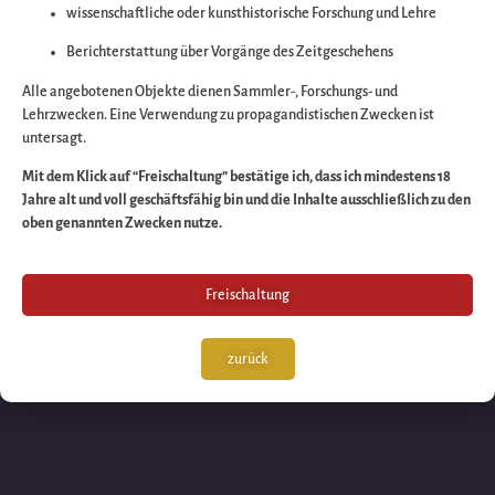
wissenschaftliche oder kunsthistorische Forschung und Lehre
Wir arbeiten an eine
Berichterstattung über Vorgänge des Zeitgeschehens
großartigen Sache 
Alle angebotenen Objekte dienen Sammler-, Forschungs- und
Lehrzwecken. Eine Verwendung zu propagandistischen Zwecken ist
untersagt.
schauen Sie bald
Mit dem Klick auf “Freischaltung” bestätige ich, dass ich mindestens 18
Jahre alt und voll geschäftsfähig bin und die Inhalte ausschließlich zu den
wieder vorbei!
oben genannten Zwecken nutze.
Freischaltung
zurück