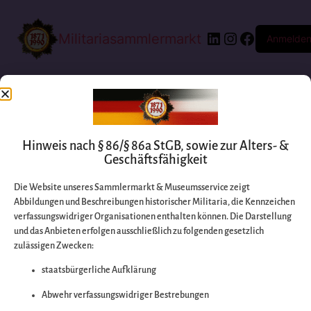
Militariasammlermarkt
Anmelde
Hinweis nach § 86/§ 86a StGB, sowie zur Alters- &
Geschäftsfähigkeit
Die Website unseres Sammlermarkt & Museumsservice zeigt
Abbildungen und Beschreibungen historischer Militaria, die Kennzeichen
Entschuldigen Sie
verfassungswidriger Organisationen enthalten können. Die Darstellung
und das Anbieten erfolgen ausschließlich zu folgenden gesetzlich
zulässigen Zwecken:
bitte die
staatsbürgerliche Aufklärung
Unannehmlichkeiten
Abwehr verfassungswidriger Bestrebungen