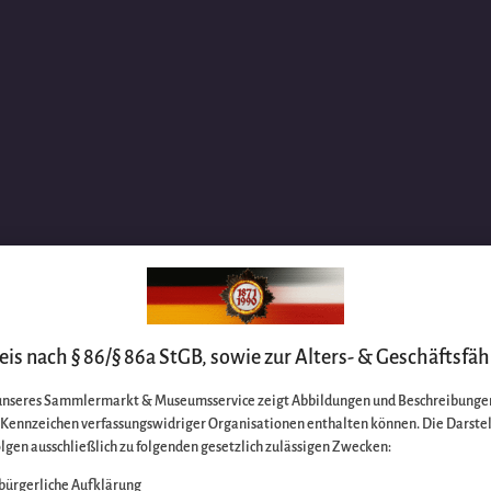
is nach § 86/§ 86a StGB, sowie zur Alters- & Geschäftsfäh
unseres Sammlermarkt & Museumsservice zeigt Abbildungen und Beschreibungen
e Kennzeichen verfassungswidriger Organisationen enthalten können. Die Darste
lgen ausschließlich zu folgenden gesetzlich zulässigen Zwecken:
bürgerliche Aufklärung