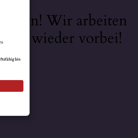
keiten! Wir arbeiten
 bald wieder vorbei!
zu
äftsfähig bin