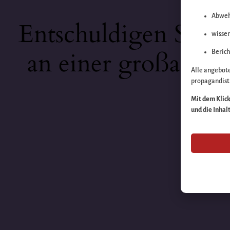
Abweh
Entschuldigen Sie b
wissen
an einer großartige
Berich
Alle angebot
propagandisti
Mit dem Klick 
und die Inhal