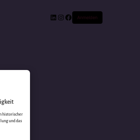
Anmelden
igkeit
 historischer
llung und das