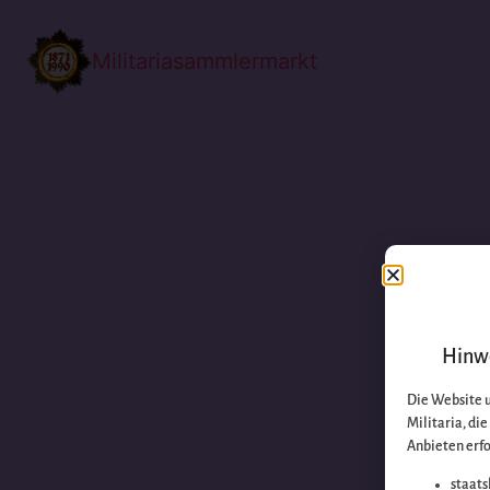
Militariasammlermarkt
Hinwe
Die Website 
Militaria, di
Anbieten erfo
staats