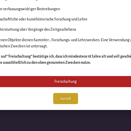
r verfassungswidriger Bestrebungen
itte die Unannehmlich
schaftliche oder kunsthistorische Forschung und Lehre
n Sache – schauen Sie
terstattung über Vorgänge des Zeitgeschehens
enen Objekte dienen Sammler-, Forschungs- und Lehrzwecken. Eine Verwendung 
schen Zwecken ist untersagt.
auf “Freischaltung” bestätige ich, dass ich mindestens 18 Jahre alt und voll gesch
te ausschließlich zu den oben genannten Zwecken nutze.
Freischaltung
zurück