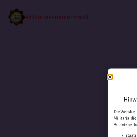
Militariasammlermarkt
Hinwe
Die Website 
Militaria, di
Anbieten erfo
staats