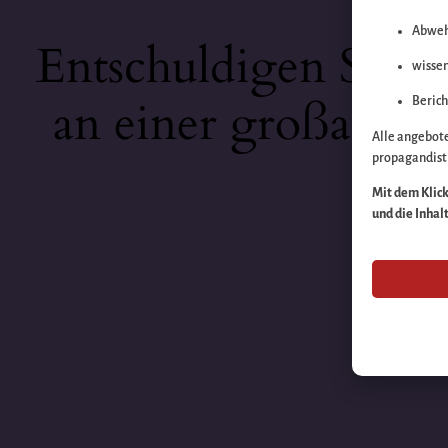
Abweh
Entschuldigen Sie b
wissen
an einer großartige
Berich
Alle angebot
propagandisti
Mit dem Klick 
und die Inhal