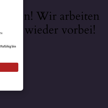
keiten! Wir arbeiten
 bald wieder vorbei!
zu
äftsfähig bin