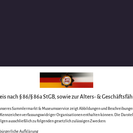
is nach § 86/§ 86a StGB, sowie zur Alters- & Geschäftsfäh
unseres Sammlermarkt & Museumsservice zeigt Abbildungen und Beschreibungen
e Kennzeichen verfassungswidriger Organisationen enthalten können. Die Darste
lgen ausschließlich zu folgenden gesetzlich zulässigen Zwecken:
bürgerliche Aufklärung