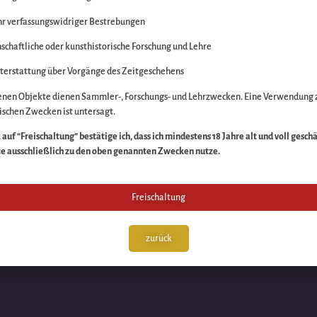
r verfassungswidriger Bestrebungen
itte die Unannehmlich
schaftliche oder kunsthistorische Forschung und Lehre
n Sache – schauen Sie
terstattung über Vorgänge des Zeitgeschehens
enen Objekte dienen Sammler-, Forschungs- und Lehrzwecken. Eine Verwendung 
schen Zwecken ist untersagt.
auf “Freischaltung” bestätige ich, dass ich mindestens 18 Jahre alt und voll gesch
te ausschließlich zu den oben genannten Zwecken nutze.
Freischaltung
zurück