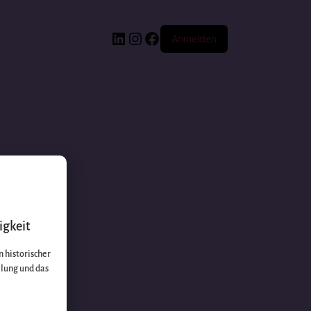
Anmelden
igkeit
 historischer
llung und das