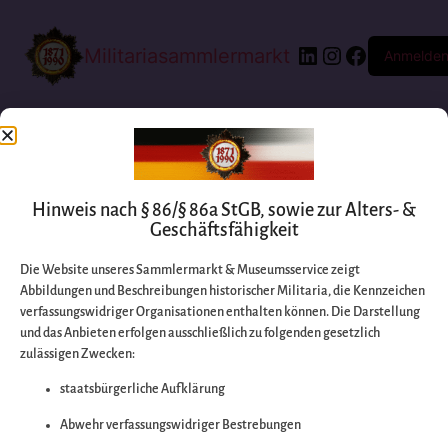
Militariasammlermarkt
Anmelde
Hinweis nach § 86/§ 86a StGB, sowie zur Alters- &
Geschäftsfähigkeit
Die Website unseres Sammlermarkt & Museumsservice zeigt
Abbildungen und Beschreibungen historischer Militaria, die Kennzeichen
Entschuldigen Sie
verfassungswidriger Organisationen enthalten können. Die Darstellung
und das Anbieten erfolgen ausschließlich zu folgenden gesetzlich
zulässigen Zwecken:
bitte die
staatsbürgerliche Aufklärung
Unannehmlichkeiten
Abwehr verfassungswidriger Bestrebungen