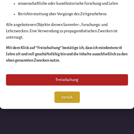
wissenschaftliche oder kunsthistorische Forschung und Lehre
Wir arbeiten an eine
Berichterstattung über Vorgänge des Zeitgeschehens
großartigen Sache 
Alle angebotenen Objekte dienen Sammler-, Forschungs- und
Lehrzwecken. Eine Verwendung zu propagandistischen Zwecken ist
untersagt.
schauen Sie bald
Mit dem Klick auf “Freischaltung” bestätige ich, dass ich mindestens 18
Jahre alt und voll geschäftsfähig bin und die Inhalte ausschließlich zu den
wieder vorbei!
oben genannten Zwecken nutze.
Freischaltung
zurück