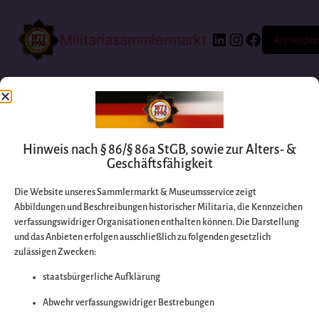
Militariasammlermarkt
Anmelde
Hinweis nach § 86/§ 86a StGB, sowie zur Alters- &
Geschäftsfähigkeit
Die Website unseres Sammlermarkt & Museumsservice zeigt
Abbildungen und Beschreibungen historischer Militaria, die Kennzeichen
Entschuldigen Sie
verfassungswidriger Organisationen enthalten können. Die Darstellung
und das Anbieten erfolgen ausschließlich zu folgenden gesetzlich
zulässigen Zwecken:
bitte die
staatsbürgerliche Aufklärung
Unannehmlichkeiten
Abwehr verfassungswidriger Bestrebungen