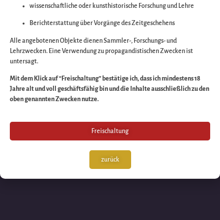
wissenschaftliche oder kunsthistorische Forschung und Lehre
Wir arbeiten an eine
Berichterstattung über Vorgänge des Zeitgeschehens
großartigen Sache 
Alle angebotenen Objekte dienen Sammler-, Forschungs- und
Lehrzwecken. Eine Verwendung zu propagandistischen Zwecken ist
untersagt.
schauen Sie bald
Mit dem Klick auf “Freischaltung” bestätige ich, dass ich mindestens 18
Jahre alt und voll geschäftsfähig bin und die Inhalte ausschließlich zu den
wieder vorbei!
oben genannten Zwecken nutze.
Freischaltung
zurück