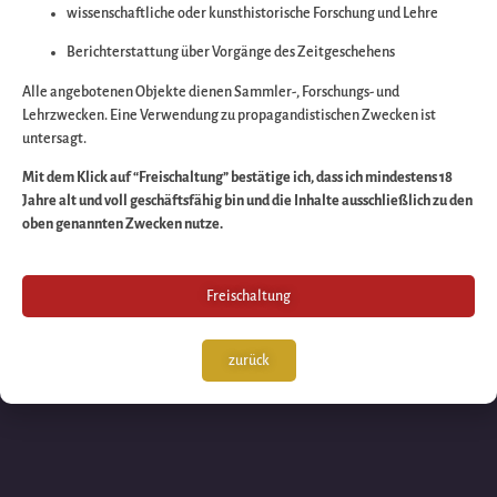
wissenschaftliche oder kunsthistorische Forschung und Lehre
Wir arbeiten an eine
Berichterstattung über Vorgänge des Zeitgeschehens
großartigen Sache 
Alle angebotenen Objekte dienen Sammler-, Forschungs- und
Lehrzwecken. Eine Verwendung zu propagandistischen Zwecken ist
untersagt.
schauen Sie bald
Mit dem Klick auf “Freischaltung” bestätige ich, dass ich mindestens 18
Jahre alt und voll geschäftsfähig bin und die Inhalte ausschließlich zu den
wieder vorbei!
oben genannten Zwecken nutze.
Freischaltung
zurück