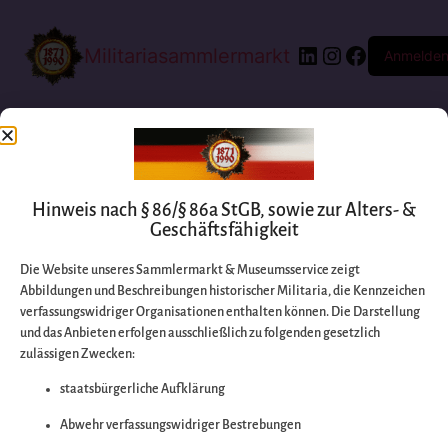
Militariasammlermarkt
Anmelde
Hinweis nach § 86/§ 86a StGB, sowie zur Alters- &
Geschäftsfähigkeit
Die Website unseres Sammlermarkt & Museumsservice zeigt
Abbildungen und Beschreibungen historischer Militaria, die Kennzeichen
Entschuldigen Sie
verfassungswidriger Organisationen enthalten können. Die Darstellung
und das Anbieten erfolgen ausschließlich zu folgenden gesetzlich
zulässigen Zwecken:
bitte die
staatsbürgerliche Aufklärung
Unannehmlichkeiten
Abwehr verfassungswidriger Bestrebungen