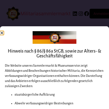
Militariasammlermarkt
Anmelde
Hinweis nach § 86/§ 86a StGB, sowie zur Alters- &
Geschäftsfähigkeit
Die Website unseres Sammlermarkt & Museumsservice zeigt
Abbildungen und Beschreibungen historischer Militaria, die Kennzeichen
Entschuldigen Sie
verfassungswidriger Organisationen enthalten können. Die Darstellung
und das Anbieten erfolgen ausschließlich zu folgenden gesetzlich
zulässigen Zwecken:
bitte die
staatsbürgerliche Aufklärung
Unannehmlichkeiten
Abwehr verfassungswidriger Bestrebungen