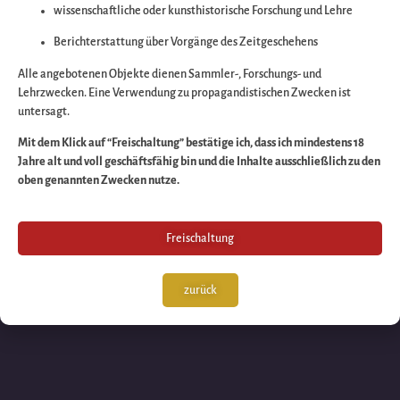
wissenschaftliche oder kunsthistorische Forschung und Lehre
Wir arbeiten an eine
Berichterstattung über Vorgänge des Zeitgeschehens
großartigen Sache 
Alle angebotenen Objekte dienen Sammler-, Forschungs- und
Lehrzwecken. Eine Verwendung zu propagandistischen Zwecken ist
untersagt.
schauen Sie bald
Mit dem Klick auf “Freischaltung” bestätige ich, dass ich mindestens 18
Jahre alt und voll geschäftsfähig bin und die Inhalte ausschließlich zu den
wieder vorbei!
oben genannten Zwecken nutze.
Freischaltung
zurück