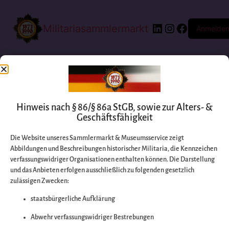
Militariasammlermarkt
Anmelde
Hinweis nach § 86/§ 86a StGB, sowie zur Alters- &
Geschäftsfähigkeit
Die Website unseres Sammlermarkt & Museumsservice zeigt
Abbildungen und Beschreibungen historischer Militaria, die Kennzeichen
Entschuldigen Sie
verfassungswidriger Organisationen enthalten können. Die Darstellung
und das Anbieten erfolgen ausschließlich zu folgenden gesetzlich
zulässigen Zwecken:
bitte die
staatsbürgerliche Aufklärung
Unannehmlichkeiten
Abwehr verfassungswidriger Bestrebungen