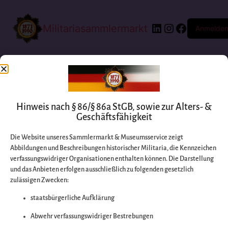
Militariasammlermarkt
Anmelde
Hinweis nach § 86/§ 86a StGB, sowie zur Alters- &
Geschäftsfähigkeit
Die Website unseres Sammlermarkt & Museumsservice zeigt
Abbildungen und Beschreibungen historischer Militaria, die Kennzeichen
Entschuldigen Sie
verfassungswidriger Organisationen enthalten können. Die Darstellung
und das Anbieten erfolgen ausschließlich zu folgenden gesetzlich
zulässigen Zwecken:
bitte die
staatsbürgerliche Aufklärung
Unannehmlichkeiten
Abwehr verfassungswidriger Bestrebungen