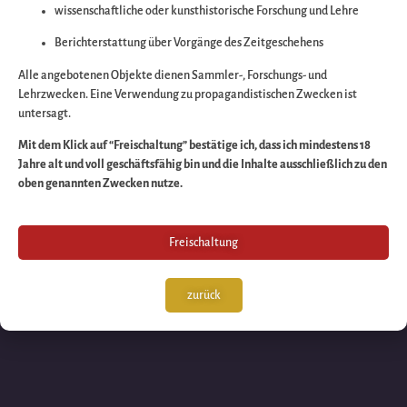
wissenschaftliche oder kunsthistorische Forschung und Lehre
Wir arbeiten an eine
Berichterstattung über Vorgänge des Zeitgeschehens
großartigen Sache 
Alle angebotenen Objekte dienen Sammler-, Forschungs- und
Lehrzwecken. Eine Verwendung zu propagandistischen Zwecken ist
untersagt.
schauen Sie bald
Mit dem Klick auf “Freischaltung” bestätige ich, dass ich mindestens 18
Jahre alt und voll geschäftsfähig bin und die Inhalte ausschließlich zu den
wieder vorbei!
oben genannten Zwecken nutze.
Freischaltung
zurück