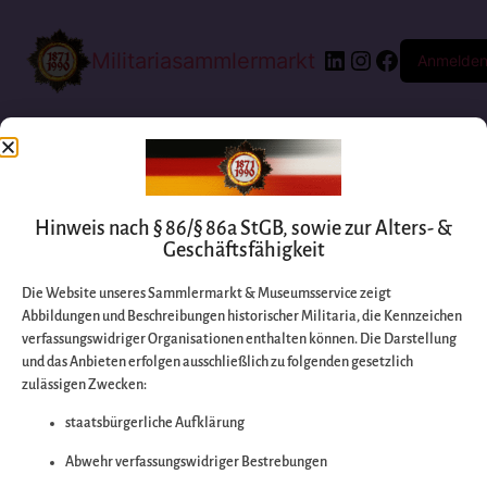
Militariasammlermarkt
Anmelde
Hinweis nach § 86/§ 86a StGB, sowie zur Alters- &
Geschäftsfähigkeit
Die Website unseres Sammlermarkt & Museumsservice zeigt
Abbildungen und Beschreibungen historischer Militaria, die Kennzeichen
Entschuldigen Sie
verfassungswidriger Organisationen enthalten können. Die Darstellung
und das Anbieten erfolgen ausschließlich zu folgenden gesetzlich
zulässigen Zwecken:
bitte die
staatsbürgerliche Aufklärung
Unannehmlichkeiten
Abwehr verfassungswidriger Bestrebungen