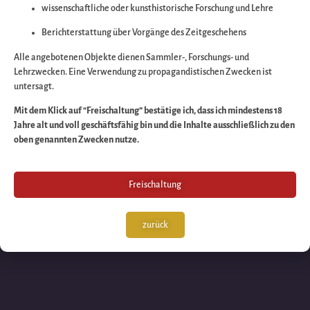
wissenschaftliche oder kunsthistorische Forschung und Lehre
Wir arbeiten an eine
Berichterstattung über Vorgänge des Zeitgeschehens
großartigen Sache 
Alle angebotenen Objekte dienen Sammler-, Forschungs- und
Lehrzwecken. Eine Verwendung zu propagandistischen Zwecken ist
untersagt.
schauen Sie bald
Mit dem Klick auf “Freischaltung” bestätige ich, dass ich mindestens 18
Jahre alt und voll geschäftsfähig bin und die Inhalte ausschließlich zu den
wieder vorbei!
oben genannten Zwecken nutze.
Freischaltung
zurück