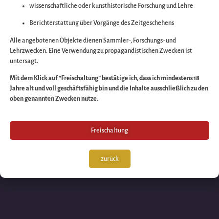
wissenschaftliche oder kunsthistorische Forschung und Lehre
Wir arbeiten an eine
Berichterstattung über Vorgänge des Zeitgeschehens
großartigen Sache 
Alle angebotenen Objekte dienen Sammler-, Forschungs- und
Lehrzwecken. Eine Verwendung zu propagandistischen Zwecken ist
untersagt.
schauen Sie bald
Mit dem Klick auf “Freischaltung” bestätige ich, dass ich mindestens 18
Jahre alt und voll geschäftsfähig bin und die Inhalte ausschließlich zu den
wieder vorbei!
oben genannten Zwecken nutze.
Freischaltung
zurück