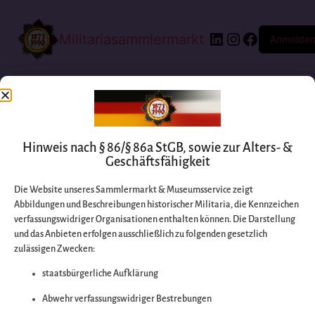
Militariasammlermarkt
Anmelde
Hinweis nach § 86/§ 86a StGB, sowie zur Alters- &
Geschäftsfähigkeit
Die Website unseres Sammlermarkt & Museumsservice zeigt
Abbildungen und Beschreibungen historischer Militaria, die Kennzeichen
Entschuldigen Sie
verfassungswidriger Organisationen enthalten können. Die Darstellung
und das Anbieten erfolgen ausschließlich zu folgenden gesetzlich
zulässigen Zwecken:
bitte die
staatsbürgerliche Aufklärung
Unannehmlichkeiten
Abwehr verfassungswidriger Bestrebungen