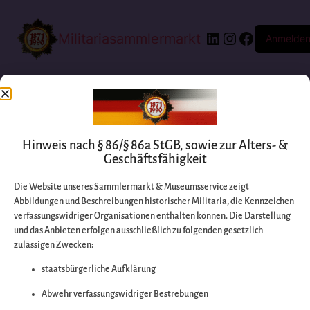
Militariasammlermarkt
Anmelde
Hinweis nach § 86/§ 86a StGB, sowie zur Alters- &
Geschäftsfähigkeit
Die Website unseres Sammlermarkt & Museumsservice zeigt
Abbildungen und Beschreibungen historischer Militaria, die Kennzeichen
Entschuldigen Sie
verfassungswidriger Organisationen enthalten können. Die Darstellung
und das Anbieten erfolgen ausschließlich zu folgenden gesetzlich
zulässigen Zwecken:
bitte die
staatsbürgerliche Aufklärung
Unannehmlichkeiten
Abwehr verfassungswidriger Bestrebungen