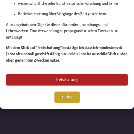
wissenschaftliche oder kunsthistorische Forschung und Lehre
Wir arbeiten an eine
Berichterstattung über Vorgänge des Zeitgeschehens
großartigen Sache 
Alle angebotenen Objekte dienen Sammler-, Forschungs- und
Lehrzwecken. Eine Verwendung zu propagandistischen Zwecken ist
untersagt.
schauen Sie bald
Mit dem Klick auf “Freischaltung” bestätige ich, dass ich mindestens 18
Jahre alt und voll geschäftsfähig bin und die Inhalte ausschließlich zu den
wieder vorbei!
oben genannten Zwecken nutze.
Freischaltung
zurück