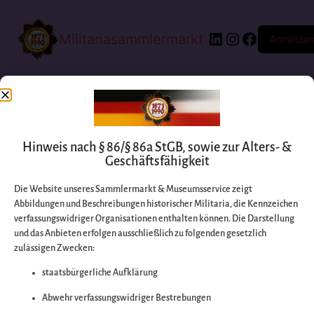
Militariasammlermarkt
Anmelde
Hinweis nach § 86/§ 86a StGB, sowie zur Alters- &
Geschäftsfähigkeit
Die Website unseres Sammlermarkt & Museumsservice zeigt
Abbildungen und Beschreibungen historischer Militaria, die Kennzeichen
Entschuldigen Sie
verfassungswidriger Organisationen enthalten können. Die Darstellung
und das Anbieten erfolgen ausschließlich zu folgenden gesetzlich
zulässigen Zwecken:
bitte die
staatsbürgerliche Aufklärung
Unannehmlichkeiten
Abwehr verfassungswidriger Bestrebungen