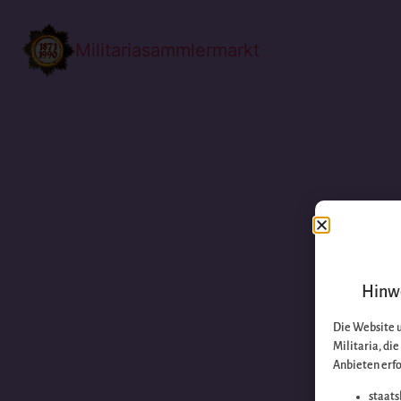
Militariasammlermarkt
Hinwe
Die Website 
Militaria, di
Anbieten erfo
staats