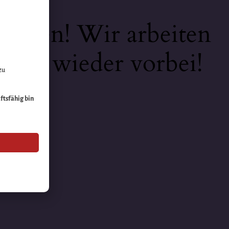
keiten! Wir arbeiten
 bald wieder vorbei!
zu
äftsfähig bin