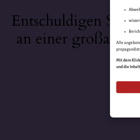
Abweh
Entschuldigen Sie b
wissen
an einer großartige
Berich
Alle angebot
propagandisti
Mit dem Klick 
und die Inhal