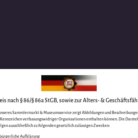
is nach § 86/§ 86a StGB, sowie zur Alters- & Geschäftsfäh
unseres Sammlermarkt & Museumsservice zeigt Abbildungen und Beschreibungen
e Kennzeichen verfassungswidriger Organisationen enthalten können. Die Darste
lgen ausschließlich zu folgenden gesetzlich zulässigen Zwecken:
bürgerliche Aufklärung