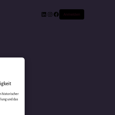
Anmelden
igkeit
 historischer
llung und das