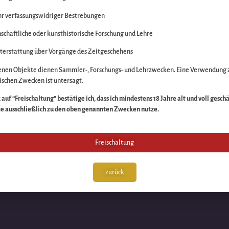
r verfassungswidriger Bestrebungen
itte die Unannehmlich
schaftliche oder kunsthistorische Forschung und Lehre
n Sache – schauen Sie
terstattung über Vorgänge des Zeitgeschehens
enen Objekte dienen Sammler-, Forschungs- und Lehrzwecken. Eine Verwendung 
schen Zwecken ist untersagt.
auf “Freischaltung” bestätige ich, dass ich mindestens 18 Jahre alt und voll gesch
te ausschließlich zu den oben genannten Zwecken nutze.
Freischaltung
zurück