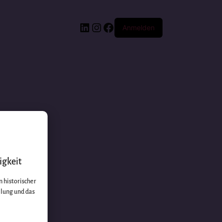
Anmelden
igkeit
 historischer
llung und das