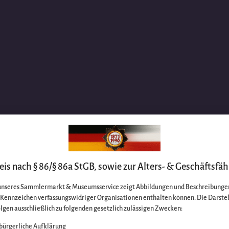
is nach § 86/§ 86a StGB, sowie zur Alters- & Geschäftsfäh
unseres Sammlermarkt & Museumsservice zeigt Abbildungen und Beschreibungen
e Kennzeichen verfassungswidriger Organisationen enthalten können. Die Darste
lgen ausschließlich zu folgenden gesetzlich zulässigen Zwecken:
bürgerliche Aufklärung