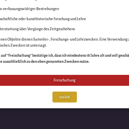
r verfassungswidriger Bestrebungen
itte die Unannehmlich
schaftliche oder kunsthistorische Forschung und Lehre
n Sache – schauen Sie
terstattung über Vorgänge des Zeitgeschehens
enen Objekte dienen Sammler-, Forschungs- und Lehrzwecken. Eine Verwendung 
schen Zwecken ist untersagt.
auf “Freischaltung” bestätige ich, dass ich mindestens 18 Jahre alt und voll gesch
te ausschließlich zu den oben genannten Zwecken nutze.
Freischaltung
zurück