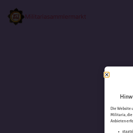
Militariasammlermarkt
Hinwe
Die Website 
Militaria, di
Anbieten erfo
staats