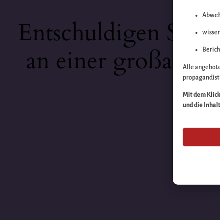
Abweh
Entschuldigen Sie b
wissen
an einer großartige
Berich
Alle angebot
propagandisti
Mit dem Klick 
und die Inhal