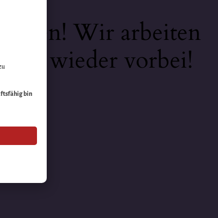
keiten! Wir arbeiten
 bald wieder vorbei!
zu
äftsfähig bin