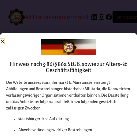
Militariasammlermarkt
Anmelde
Hinweis nach § 86/§ 86a StGB, sowie zur Alters- &
Geschäftsfähigkeit
Die Website unseres Sammlermarkt & Museumsservice zeigt
Abbildungen und Beschreibungen historischer Militaria, die Kennzeichen
Entschuldigen Sie
verfassungswidriger Organisationen enthalten können. Die Darstellung
und das Anbieten erfolgen ausschließlich zu folgenden gesetzlich
zulässigen Zwecken:
bitte die
staatsbürgerliche Aufklärung
Unannehmlichkeiten
Abwehr verfassungswidriger Bestrebungen