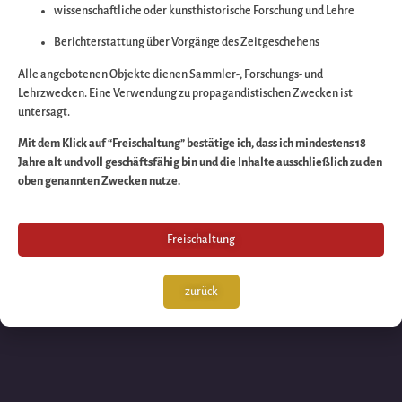
wissenschaftliche oder kunsthistorische Forschung und Lehre
Wir arbeiten an eine
Berichterstattung über Vorgänge des Zeitgeschehens
großartigen Sache 
Alle angebotenen Objekte dienen Sammler-, Forschungs- und
Lehrzwecken. Eine Verwendung zu propagandistischen Zwecken ist
untersagt.
schauen Sie bald
Mit dem Klick auf “Freischaltung” bestätige ich, dass ich mindestens 18
Jahre alt und voll geschäftsfähig bin und die Inhalte ausschließlich zu den
wieder vorbei!
oben genannten Zwecken nutze.
Freischaltung
zurück