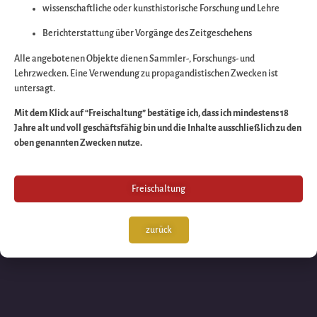
wissenschaftliche oder kunsthistorische Forschung und Lehre
Wir arbeiten an eine
Berichterstattung über Vorgänge des Zeitgeschehens
großartigen Sache 
Alle angebotenen Objekte dienen Sammler-, Forschungs- und
Lehrzwecken. Eine Verwendung zu propagandistischen Zwecken ist
untersagt.
schauen Sie bald
Mit dem Klick auf “Freischaltung” bestätige ich, dass ich mindestens 18
Jahre alt und voll geschäftsfähig bin und die Inhalte ausschließlich zu den
wieder vorbei!
oben genannten Zwecken nutze.
Freischaltung
zurück