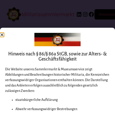
Militariasammlermarkt
Anmelde
Hinweis nach § 86/§ 86a StGB, sowie zur Alters- &
Geschäftsfähigkeit
Die Website unseres Sammlermarkt & Museumsservice zeigt
Abbildungen und Beschreibungen historischer Militaria, die Kennzeichen
Entschuldigen Sie
verfassungswidriger Organisationen enthalten können. Die Darstellung
und das Anbieten erfolgen ausschließlich zu folgenden gesetzlich
zulässigen Zwecken:
bitte die
staatsbürgerliche Aufklärung
Unannehmlichkeiten
Abwehr verfassungswidriger Bestrebungen