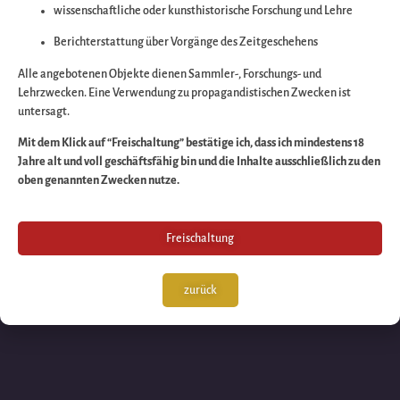
wissenschaftliche oder kunsthistorische Forschung und Lehre
Wir arbeiten an eine
Berichterstattung über Vorgänge des Zeitgeschehens
großartigen Sache 
Alle angebotenen Objekte dienen Sammler-, Forschungs- und
Lehrzwecken. Eine Verwendung zu propagandistischen Zwecken ist
untersagt.
schauen Sie bald
Mit dem Klick auf “Freischaltung” bestätige ich, dass ich mindestens 18
Jahre alt und voll geschäftsfähig bin und die Inhalte ausschließlich zu den
wieder vorbei!
oben genannten Zwecken nutze.
Freischaltung
zurück