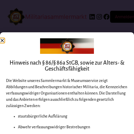
Militariasammlermarkt
Anmelde
Hinweis nach § 86/§ 86a StGB, sowie zur Alters- &
Geschäftsfähigkeit
Die Website unseres Sammlermarkt & Museumsservice zeigt
Abbildungen und Beschreibungen historischer Militaria, die Kennzeichen
Entschuldigen Sie
verfassungswidriger Organisationen enthalten können. Die Darstellung
und das Anbieten erfolgen ausschließlich zu folgenden gesetzlich
zulässigen Zwecken:
bitte die
staatsbürgerliche Aufklärung
Unannehmlichkeiten
Abwehr verfassungswidriger Bestrebungen