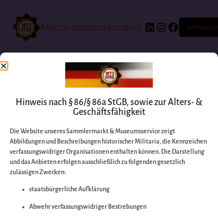
Militariasammlermarkt
Anmelde
Hinweis nach § 86/§ 86a StGB, sowie zur Alters- &
Geschäftsfähigkeit
Die Website unseres Sammlermarkt & Museumsservice zeigt
Abbildungen und Beschreibungen historischer Militaria, die Kennzeichen
Entschuldigen Sie
verfassungswidriger Organisationen enthalten können. Die Darstellung
und das Anbieten erfolgen ausschließlich zu folgenden gesetzlich
zulässigen Zwecken:
bitte die
staatsbürgerliche Aufklärung
Unannehmlichkeiten
Abwehr verfassungswidriger Bestrebungen