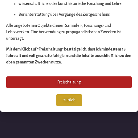
wissenschaftliche oder kunsthistorische Forschung und Lehre
Wir arbeiten an eine
Berichterstattung über Vorgänge des Zeitgeschehens
großartigen Sache 
Alle angebotenen Objekte dienen Sammler-, Forschungs- und
Lehrzwecken. Eine Verwendung zu propagandistischen Zwecken ist
untersagt.
schauen Sie bald
Mit dem Klick auf “Freischaltung” bestätige ich, dass ich mindestens 18
Jahre alt und voll geschäftsfähig bin und die Inhalte ausschließlich zu den
wieder vorbei!
oben genannten Zwecken nutze.
Freischaltung
zurück