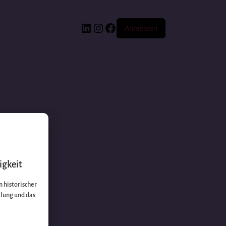
Anmelden
igkeit
 historischer
llung und das