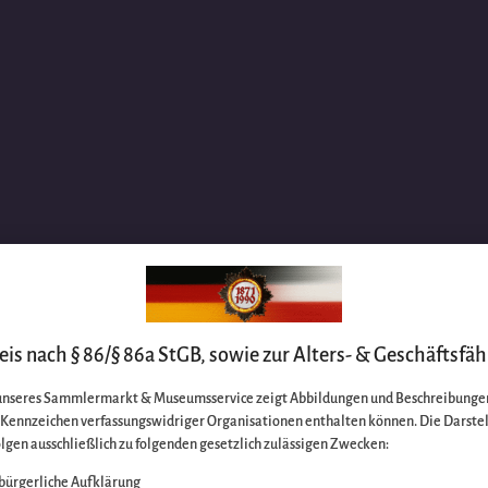
is nach § 86/§ 86a StGB, sowie zur Alters- & Geschäftsfäh
unseres Sammlermarkt & Museumsservice zeigt Abbildungen und Beschreibungen
e Kennzeichen verfassungswidriger Organisationen enthalten können. Die Darste
lgen ausschließlich zu folgenden gesetzlich zulässigen Zwecken:
bürgerliche Aufklärung