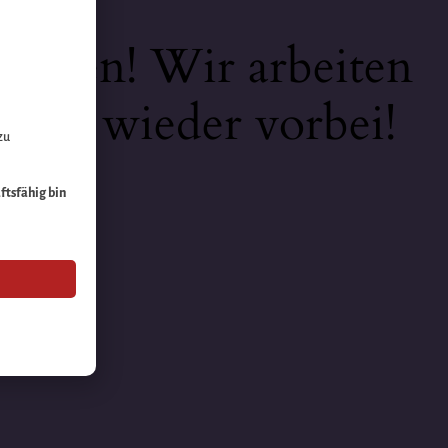
keiten! Wir arbeiten
 bald wieder vorbei!
zu
äftsfähig bin