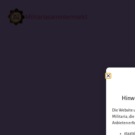
Militariasammlermarkt
Hinwe
Die Website 
Militaria, di
Anbieten erfo
staats