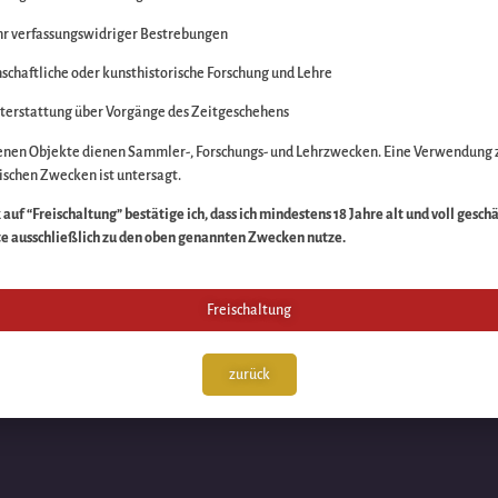
r verfassungswidriger Bestrebungen
itte die Unannehmlich
schaftliche oder kunsthistorische Forschung und Lehre
n Sache – schauen Sie
terstattung über Vorgänge des Zeitgeschehens
enen Objekte dienen Sammler-, Forschungs- und Lehrzwecken. Eine Verwendung 
schen Zwecken ist untersagt.
auf “Freischaltung” bestätige ich, dass ich mindestens 18 Jahre alt und voll gesch
te ausschließlich zu den oben genannten Zwecken nutze.
Freischaltung
zurück