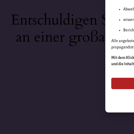
Abweh
Entschuldigen Sie b
wissen
an einer großartige
Berich
Alle angebot
propagandisti
Mit dem Klick 
und die Inhal