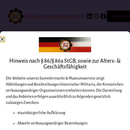
Militariasammlermarkt
Anmelde
Hinweis nach § 86/§ 86a StGB, sowie zur Alters- &
Geschäftsfähigkeit
Die Website unseres Sammlermarkt & Museumsservice zeigt
Abbildungen und Beschreibungen historischer Militaria, die Kennzeichen
Entschuldigen Sie
verfassungswidriger Organisationen enthalten können. Die Darstellung
und das Anbieten erfolgen ausschließlich zu folgenden gesetzlich
zulässigen Zwecken:
bitte die
staatsbürgerliche Aufklärung
Unannehmlichkeiten
Abwehr verfassungswidriger Bestrebungen