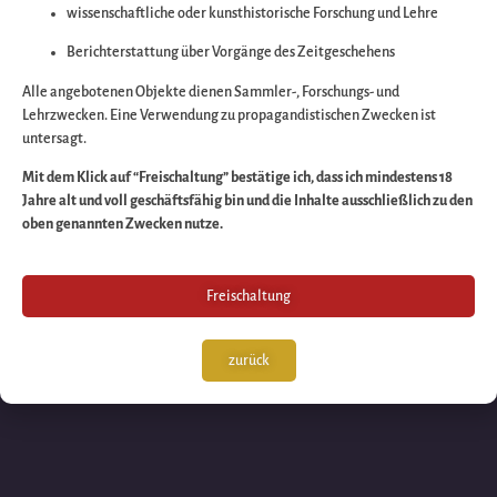
wissenschaftliche oder kunsthistorische Forschung und Lehre
Wir arbeiten an eine
Berichterstattung über Vorgänge des Zeitgeschehens
großartigen Sache 
Alle angebotenen Objekte dienen Sammler-, Forschungs- und
Lehrzwecken. Eine Verwendung zu propagandistischen Zwecken ist
untersagt.
schauen Sie bald
Mit dem Klick auf “Freischaltung” bestätige ich, dass ich mindestens 18
Jahre alt und voll geschäftsfähig bin und die Inhalte ausschließlich zu den
wieder vorbei!
oben genannten Zwecken nutze.
Freischaltung
zurück