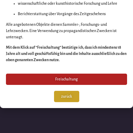
wissenschaftliche oder kunsthistorische Forschung und Lehre
Wir arbeiten an eine
Berichterstattung über Vorgänge des Zeitgeschehens
großartigen Sache 
Alle angebotenen Objekte dienen Sammler-, Forschungs- und
Lehrzwecken. Eine Verwendung zu propagandistischen Zwecken ist
untersagt.
schauen Sie bald
Mit dem Klick auf “Freischaltung” bestätige ich, dass ich mindestens 18
Jahre alt und voll geschäftsfähig bin und die Inhalte ausschließlich zu den
wieder vorbei!
oben genannten Zwecken nutze.
Freischaltung
zurück