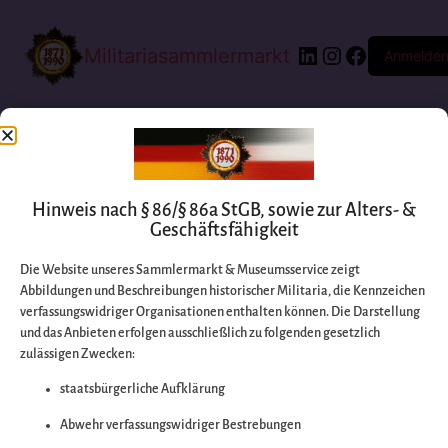
Militariasammlermarkt
Anmelde
Hinweis nach § 86/§ 86a StGB, sowie zur Alters- &
Geschäftsfähigkeit
Die Website unseres Sammlermarkt & Museumsservice zeigt
Abbildungen und Beschreibungen historischer Militaria, die Kennzeichen
Entschuldigen Sie
verfassungswidriger Organisationen enthalten können. Die Darstellung
und das Anbieten erfolgen ausschließlich zu folgenden gesetzlich
zulässigen Zwecken:
bitte die
staatsbürgerliche Aufklärung
Unannehmlichkeiten
Abwehr verfassungswidriger Bestrebungen