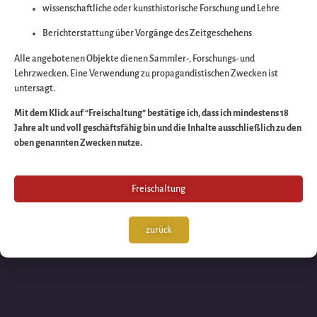
wissenschaftliche oder kunsthistorische Forschung und Lehre
Wir arbeiten an eine
Berichterstattung über Vorgänge des Zeitgeschehens
großartigen Sache 
Alle angebotenen Objekte dienen Sammler-, Forschungs- und
Lehrzwecken. Eine Verwendung zu propagandistischen Zwecken ist
untersagt.
schauen Sie bald
Mit dem Klick auf “Freischaltung” bestätige ich, dass ich mindestens 18
Jahre alt und voll geschäftsfähig bin und die Inhalte ausschließlich zu den
wieder vorbei!
oben genannten Zwecken nutze.
Freischaltung
zurück