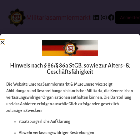
Militariasammlermarkt
Anmelde
Hinweis nach § 86/§ 86a StGB, sowie zur Alters- &
Geschäftsfähigkeit
Die Website unseres Sammlermarkt & Museumsservice zeigt
Abbildungen und Beschreibungen historischer Militaria, die Kennzeichen
Entschuldigen Sie
verfassungswidriger Organisationen enthalten können. Die Darstellung
und das Anbieten erfolgen ausschließlich zu folgenden gesetzlich
zulässigen Zwecken:
bitte die
staatsbürgerliche Aufklärung
Unannehmlichkeiten
Abwehr verfassungswidriger Bestrebungen