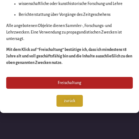
wissenschaftliche oder kunsthistorische Forschung und Lehre
Wir arbeiten an eine
Berichterstattung über Vorgänge des Zeitgeschehens
großartigen Sache 
Alle angebotenen Objekte dienen Sammler-, Forschungs- und
Lehrzwecken. Eine Verwendung zu propagandistischen Zwecken ist
untersagt.
schauen Sie bald
Mit dem Klick auf “Freischaltung” bestätige ich, dass ich mindestens 18
Jahre alt und voll geschäftsfähig bin und die Inhalte ausschließlich zu den
wieder vorbei!
oben genannten Zwecken nutze.
Freischaltung
zurück