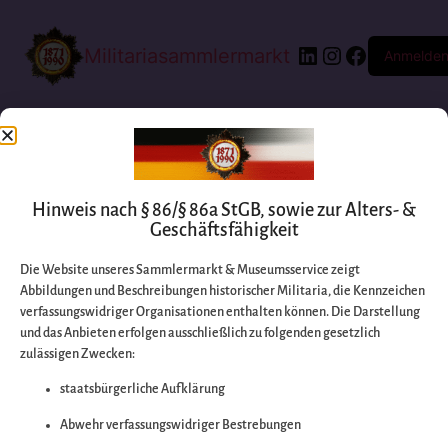
Militariasammlermarkt
Anmelde
Hinweis nach § 86/§ 86a StGB, sowie zur Alters- &
Geschäftsfähigkeit
Die Website unseres Sammlermarkt & Museumsservice zeigt
Abbildungen und Beschreibungen historischer Militaria, die Kennzeichen
Entschuldigen Sie
verfassungswidriger Organisationen enthalten können. Die Darstellung
und das Anbieten erfolgen ausschließlich zu folgenden gesetzlich
zulässigen Zwecken:
bitte die
staatsbürgerliche Aufklärung
Unannehmlichkeiten
Abwehr verfassungswidriger Bestrebungen