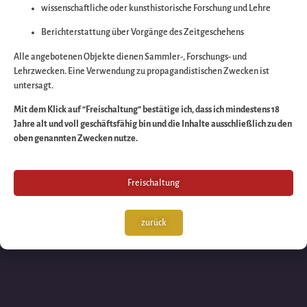
wissenschaftliche oder kunsthistorische Forschung und Lehre
Wir arbeiten an eine
Berichterstattung über Vorgänge des Zeitgeschehens
großartigen Sache 
Alle angebotenen Objekte dienen Sammler-, Forschungs- und
Lehrzwecken. Eine Verwendung zu propagandistischen Zwecken ist
untersagt.
schauen Sie bald
Mit dem Klick auf “Freischaltung” bestätige ich, dass ich mindestens 18
Jahre alt und voll geschäftsfähig bin und die Inhalte ausschließlich zu den
wieder vorbei!
oben genannten Zwecken nutze.
Freischaltung
zurück