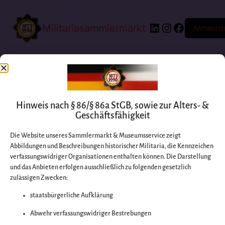
Militariasammlermarkt
Anmelde
Hinweis nach § 86/§ 86a StGB, sowie zur Alters- &
Geschäftsfähigkeit
Die Website unseres Sammlermarkt & Museumsservice zeigt
Abbildungen und Beschreibungen historischer Militaria, die Kennzeichen
Entschuldigen Sie
verfassungswidriger Organisationen enthalten können. Die Darstellung
und das Anbieten erfolgen ausschließlich zu folgenden gesetzlich
zulässigen Zwecken:
bitte die
staatsbürgerliche Aufklärung
Unannehmlichkeiten
Abwehr verfassungswidriger Bestrebungen