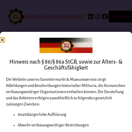
Militariasammlermarkt
Anmelde
Hinweis nach § 86/§ 86a StGB, sowie zur Alters- &
Geschäftsfähigkeit
Die Website unseres Sammlermarkt & Museumsservice zeigt
Abbildungen und Beschreibungen historischer Militaria, die Kennzeichen
Entschuldigen Sie
verfassungswidriger Organisationen enthalten können. Die Darstellung
und das Anbieten erfolgen ausschließlich zu folgenden gesetzlich
zulässigen Zwecken:
bitte die
staatsbürgerliche Aufklärung
Unannehmlichkeiten
Abwehr verfassungswidriger Bestrebungen