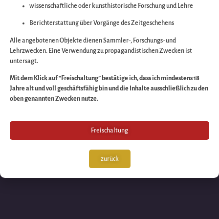
wissenschaftliche oder kunsthistorische Forschung und Lehre
Wir arbeiten an eine
Berichterstattung über Vorgänge des Zeitgeschehens
großartigen Sache 
Alle angebotenen Objekte dienen Sammler-, Forschungs- und
Lehrzwecken. Eine Verwendung zu propagandistischen Zwecken ist
untersagt.
schauen Sie bald
Mit dem Klick auf “Freischaltung” bestätige ich, dass ich mindestens 18
Jahre alt und voll geschäftsfähig bin und die Inhalte ausschließlich zu den
wieder vorbei!
oben genannten Zwecken nutze.
Freischaltung
zurück