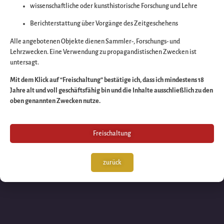
wissenschaftliche oder kunsthistorische Forschung und Lehre
Wir arbeiten an eine
Berichterstattung über Vorgänge des Zeitgeschehens
großartigen Sache 
Alle angebotenen Objekte dienen Sammler-, Forschungs- und
Lehrzwecken. Eine Verwendung zu propagandistischen Zwecken ist
untersagt.
schauen Sie bald
Mit dem Klick auf “Freischaltung” bestätige ich, dass ich mindestens 18
Jahre alt und voll geschäftsfähig bin und die Inhalte ausschließlich zu den
wieder vorbei!
oben genannten Zwecken nutze.
Freischaltung
zurück