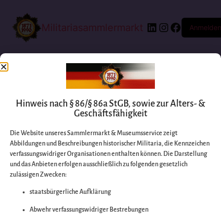
Militariasammlermarkt
Anmelde
Hinweis nach § 86/§ 86a StGB, sowie zur Alters- &
Geschäftsfähigkeit
Die Website unseres Sammlermarkt & Museumsservice zeigt
Abbildungen und Beschreibungen historischer Militaria, die Kennzeichen
Entschuldigen Sie
verfassungswidriger Organisationen enthalten können. Die Darstellung
und das Anbieten erfolgen ausschließlich zu folgenden gesetzlich
zulässigen Zwecken:
bitte die
staatsbürgerliche Aufklärung
Unannehmlichkeiten
Abwehr verfassungswidriger Bestrebungen