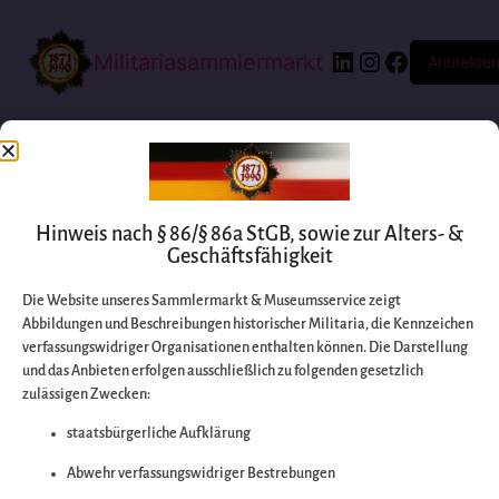
Militariasammlermarkt
Anmelde
Hinweis nach § 86/§ 86a StGB, sowie zur Alters- &
Geschäftsfähigkeit
Die Website unseres Sammlermarkt & Museumsservice zeigt
Abbildungen und Beschreibungen historischer Militaria, die Kennzeichen
Entschuldigen Sie
verfassungswidriger Organisationen enthalten können. Die Darstellung
und das Anbieten erfolgen ausschließlich zu folgenden gesetzlich
zulässigen Zwecken:
bitte die
staatsbürgerliche Aufklärung
Unannehmlichkeiten
Abwehr verfassungswidriger Bestrebungen