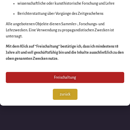
wissenschaftliche oder kunsthistorische Forschung und Lehre
Wir arbeiten an eine
Berichterstattung über Vorgänge des Zeitgeschehens
großartigen Sache 
Alle angebotenen Objekte dienen Sammler-, Forschungs- und
Lehrzwecken. Eine Verwendung zu propagandistischen Zwecken ist
untersagt.
schauen Sie bald
Mit dem Klick auf “Freischaltung” bestätige ich, dass ich mindestens 18
Jahre alt und voll geschäftsfähig bin und die Inhalte ausschließlich zu den
wieder vorbei!
oben genannten Zwecken nutze.
Freischaltung
zurück