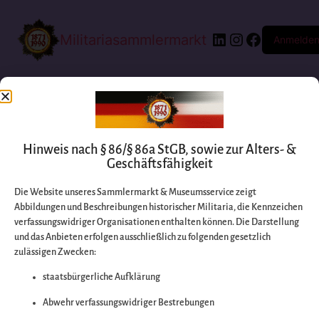
Militariasammlermarkt
Anmelde
Hinweis nach § 86/§ 86a StGB, sowie zur Alters- &
Geschäftsfähigkeit
Die Website unseres Sammlermarkt & Museumsservice zeigt
Abbildungen und Beschreibungen historischer Militaria, die Kennzeichen
Entschuldigen Sie
verfassungswidriger Organisationen enthalten können. Die Darstellung
und das Anbieten erfolgen ausschließlich zu folgenden gesetzlich
zulässigen Zwecken:
bitte die
staatsbürgerliche Aufklärung
Unannehmlichkeiten
Abwehr verfassungswidriger Bestrebungen