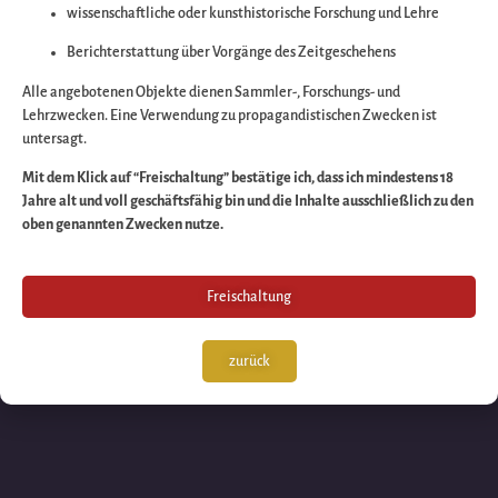
wissenschaftliche oder kunsthistorische Forschung und Lehre
Wir arbeiten an eine
Berichterstattung über Vorgänge des Zeitgeschehens
großartigen Sache 
Alle angebotenen Objekte dienen Sammler-, Forschungs- und
Lehrzwecken. Eine Verwendung zu propagandistischen Zwecken ist
untersagt.
schauen Sie bald
Mit dem Klick auf “Freischaltung” bestätige ich, dass ich mindestens 18
Jahre alt und voll geschäftsfähig bin und die Inhalte ausschließlich zu den
wieder vorbei!
oben genannten Zwecken nutze.
Freischaltung
zurück