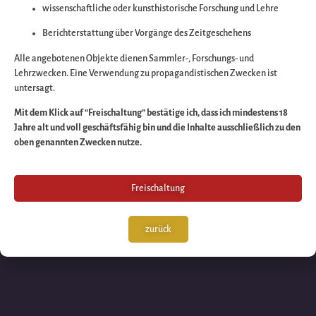
wissenschaftliche oder kunsthistorische Forschung und Lehre
Wir arbeiten an eine
Berichterstattung über Vorgänge des Zeitgeschehens
großartigen Sache 
Alle angebotenen Objekte dienen Sammler-, Forschungs- und
Lehrzwecken. Eine Verwendung zu propagandistischen Zwecken ist
untersagt.
schauen Sie bald
Mit dem Klick auf “Freischaltung” bestätige ich, dass ich mindestens 18
Jahre alt und voll geschäftsfähig bin und die Inhalte ausschließlich zu den
wieder vorbei!
oben genannten Zwecken nutze.
Freischaltung
zurück