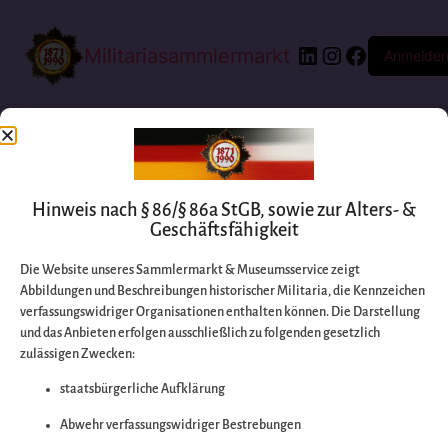
Militariasammlermarkt
Anmelde
Hinweis nach § 86/§ 86a StGB, sowie zur Alters- &
Geschäftsfähigkeit
Die Website unseres Sammlermarkt & Museumsservice zeigt
Abbildungen und Beschreibungen historischer Militaria, die Kennzeichen
Entschuldigen Sie
verfassungswidriger Organisationen enthalten können. Die Darstellung
und das Anbieten erfolgen ausschließlich zu folgenden gesetzlich
zulässigen Zwecken:
bitte die
staatsbürgerliche Aufklärung
Unannehmlichkeiten
Abwehr verfassungswidriger Bestrebungen