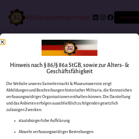
Militariasammlermarkt
Anmelde
Hinweis nach § 86/§ 86a StGB, sowie zur Alters- &
Geschäftsfähigkeit
Die Website unseres Sammlermarkt & Museumsservice zeigt
Abbildungen und Beschreibungen historischer Militaria, die Kennzeichen
Entschuldigen Sie
verfassungswidriger Organisationen enthalten können. Die Darstellung
und das Anbieten erfolgen ausschließlich zu folgenden gesetzlich
zulässigen Zwecken:
bitte die
staatsbürgerliche Aufklärung
Unannehmlichkeiten
Abwehr verfassungswidriger Bestrebungen