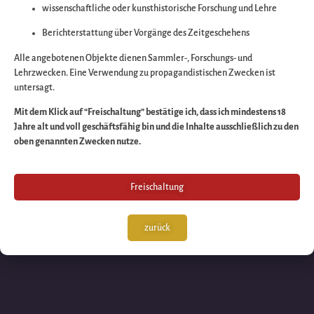
wissenschaftliche oder kunsthistorische Forschung und Lehre
Wir arbeiten an eine
Berichterstattung über Vorgänge des Zeitgeschehens
großartigen Sache 
Alle angebotenen Objekte dienen Sammler-, Forschungs- und
Lehrzwecken. Eine Verwendung zu propagandistischen Zwecken ist
untersagt.
schauen Sie bald
Mit dem Klick auf “Freischaltung” bestätige ich, dass ich mindestens 18
Jahre alt und voll geschäftsfähig bin und die Inhalte ausschließlich zu den
wieder vorbei!
oben genannten Zwecken nutze.
Freischaltung
zurück