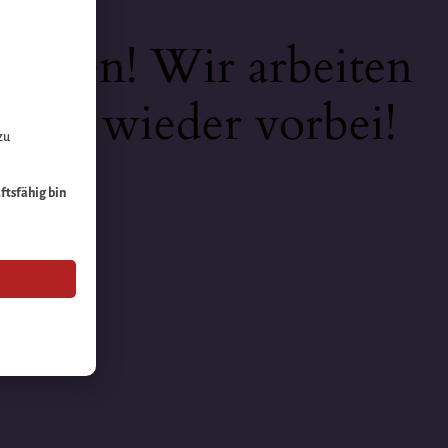
keiten! Wir arbeiten
 bald wieder vorbei!
zu
äftsfähig bin