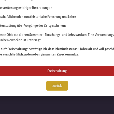
r verfassungswidriger Bestrebungen
itte die Unannehmlich
schaftliche oder kunsthistorische Forschung und Lehre
n Sache – schauen Sie
terstattung über Vorgänge des Zeitgeschehens
enen Objekte dienen Sammler-, Forschungs- und Lehrzwecken. Eine Verwendung 
schen Zwecken ist untersagt.
auf “Freischaltung” bestätige ich, dass ich mindestens 18 Jahre alt und voll gesch
te ausschließlich zu den oben genannten Zwecken nutze.
Freischaltung
zurück