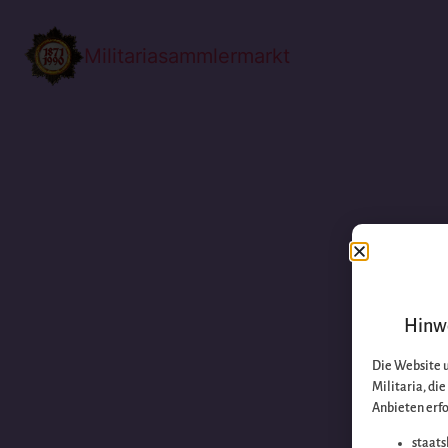
Militariasammlermarkt
Hinwe
Die Website 
Militaria, di
Anbieten erfo
staats