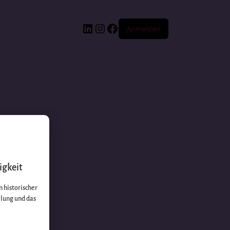
Anmelden
igkeit
 historischer
llung und das