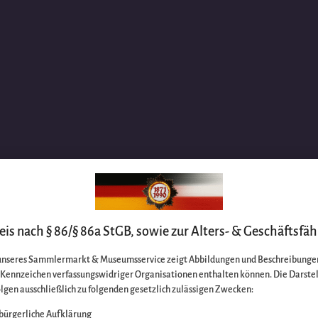
is nach § 86/§ 86a StGB, sowie zur Alters- & Geschäftsfäh
unseres Sammlermarkt & Museumsservice zeigt Abbildungen und Beschreibungen
e Kennzeichen verfassungswidriger Organisationen enthalten können. Die Darste
lgen ausschließlich zu folgenden gesetzlich zulässigen Zwecken:
bürgerliche Aufklärung