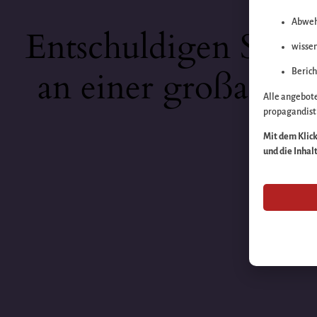
Abweh
Entschuldigen Sie b
wissen
an einer großartige
Berich
Alle angebot
propagandisti
Mit dem Klick 
und die Inhal