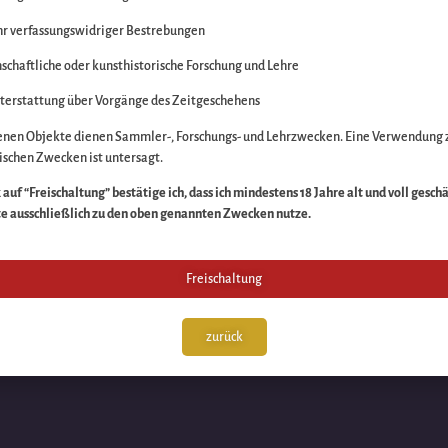
r verfassungswidriger Bestrebungen
itte die Unannehmlich
schaftliche oder kunsthistorische Forschung und Lehre
n Sache – schauen Sie
terstattung über Vorgänge des Zeitgeschehens
enen Objekte dienen Sammler-, Forschungs- und Lehrzwecken. Eine Verwendung 
schen Zwecken ist untersagt.
auf “Freischaltung” bestätige ich, dass ich mindestens 18 Jahre alt und voll gesch
te ausschließlich zu den oben genannten Zwecken nutze.
Freischaltung
zurück