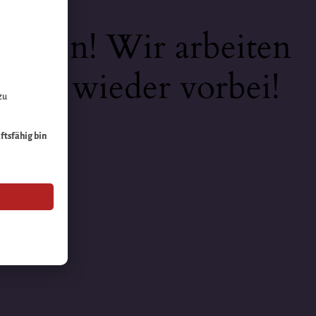
keiten! Wir arbeiten
 bald wieder vorbei!
zu
äftsfähig bin