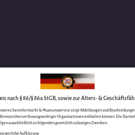
is nach § 86/§ 86a StGB, sowie zur Alters- & Geschäftsfäh
unseres Sammlermarkt & Museumsservice zeigt Abbildungen und Beschreibungen
e Kennzeichen verfassungswidriger Organisationen enthalten können. Die Darste
lgen ausschließlich zu folgenden gesetzlich zulässigen Zwecken:
bürgerliche Aufklärung