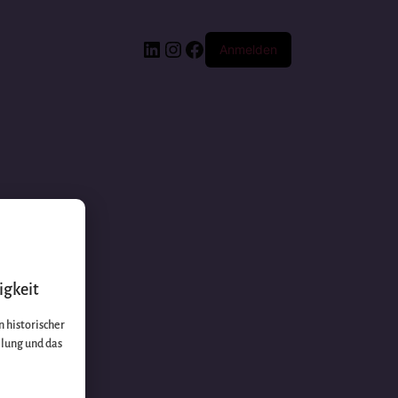
Anmelden
igkeit
 historischer
llung und das