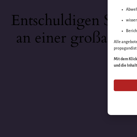
Abweh
Entschuldigen Sie b
wissen
an einer großartige
Berich
Alle angebot
propagandisti
Mit dem Klick 
und die Inhal