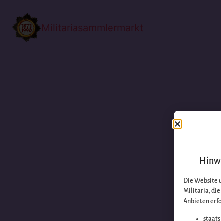
Militariasammlermarkt
Hinwe
Die Website 
Militaria, di
Anbieten erfo
staats