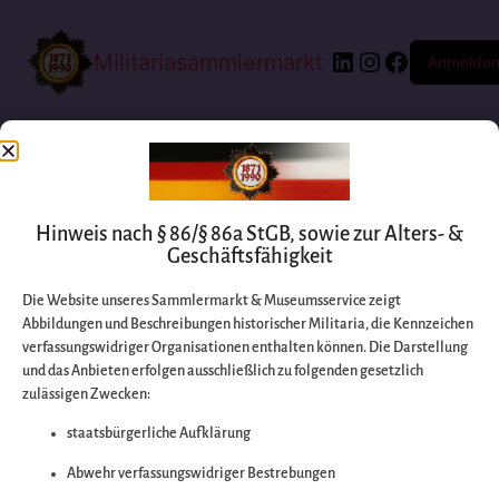
Militariasammlermarkt
Anmelde
Hinweis nach § 86/§ 86a StGB, sowie zur Alters- &
Geschäftsfähigkeit
Die Website unseres Sammlermarkt & Museumsservice zeigt
Abbildungen und Beschreibungen historischer Militaria, die Kennzeichen
Entschuldigen Sie
verfassungswidriger Organisationen enthalten können. Die Darstellung
und das Anbieten erfolgen ausschließlich zu folgenden gesetzlich
zulässigen Zwecken:
bitte die
staatsbürgerliche Aufklärung
Unannehmlichkeiten
Abwehr verfassungswidriger Bestrebungen