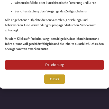
wissenschaftliche oder kunsthistorische Forschung und Lehre
Wir arbeiten an eine
Berichterstattung über Vorgänge des Zeitgeschehens
großartigen Sache 
Alle angebotenen Objekte dienen Sammler-, Forschungs- und
Lehrzwecken. Eine Verwendung zu propagandistischen Zwecken ist
untersagt.
schauen Sie bald
Mit dem Klick auf “Freischaltung” bestätige ich, dass ich mindestens 18
Jahre alt und voll geschäftsfähig bin und die Inhalte ausschließlich zu den
wieder vorbei!
oben genannten Zwecken nutze.
Freischaltung
zurück