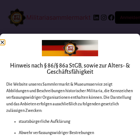
Militariasammlermarkt
Anmelde
Hinweis nach § 86/§ 86a StGB, sowie zur Alters- &
Geschäftsfähigkeit
Die Website unseres Sammlermarkt & Museumsservice zeigt
Abbildungen und Beschreibungen historischer Militaria, die Kennzeichen
Entschuldigen Sie
verfassungswidriger Organisationen enthalten können. Die Darstellung
und das Anbieten erfolgen ausschließlich zu folgenden gesetzlich
zulässigen Zwecken:
bitte die
staatsbürgerliche Aufklärung
Unannehmlichkeiten
Abwehr verfassungswidriger Bestrebungen