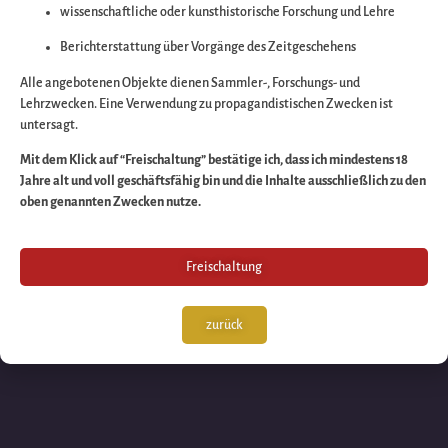
wissenschaftliche oder kunsthistorische Forschung und Lehre
Wir arbeiten an eine
Berichterstattung über Vorgänge des Zeitgeschehens
großartigen Sache 
Alle angebotenen Objekte dienen Sammler-, Forschungs- und
Lehrzwecken. Eine Verwendung zu propagandistischen Zwecken ist
untersagt.
schauen Sie bald
Mit dem Klick auf “Freischaltung” bestätige ich, dass ich mindestens 18
Jahre alt und voll geschäftsfähig bin und die Inhalte ausschließlich zu den
wieder vorbei!
oben genannten Zwecken nutze.
Freischaltung
zurück