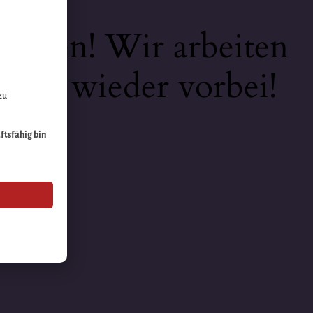
keiten! Wir arbeiten
 bald wieder vorbei!
zu
äftsfähig bin