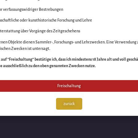
r verfassungswidriger Bestrebungen
itte die Unannehmlich
schaftliche oder kunsthistorische Forschung und Lehre
n Sache – schauen Sie
terstattung über Vorgänge des Zeitgeschehens
enen Objekte dienen Sammler-, Forschungs- und Lehrzwecken. Eine Verwendung 
schen Zwecken ist untersagt.
auf “Freischaltung” bestätige ich, dass ich mindestens 18 Jahre alt und voll gesch
te ausschließlich zu den oben genannten Zwecken nutze.
Freischaltung
zurück