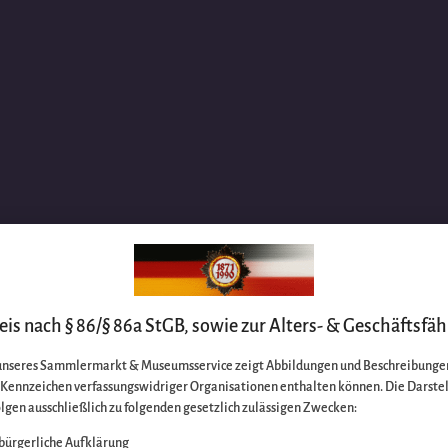
is nach § 86/§ 86a StGB, sowie zur Alters- & Geschäftsfäh
unseres Sammlermarkt & Museumsservice zeigt Abbildungen und Beschreibungen
e Kennzeichen verfassungswidriger Organisationen enthalten können. Die Darste
lgen ausschließlich zu folgenden gesetzlich zulässigen Zwecken:
bürgerliche Aufklärung