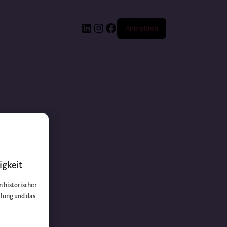
Anmelden
igkeit
 historischer
llung und das