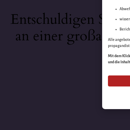
Abweh
Entschuldigen Sie b
wissen
an einer großartige
Berich
Alle angebot
propagandisti
Mit dem Klick 
und die Inhal