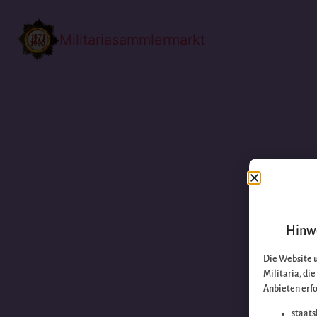
Militariasammlermarkt
Hinwe
Die Website 
Militaria, di
Anbieten erfo
staats